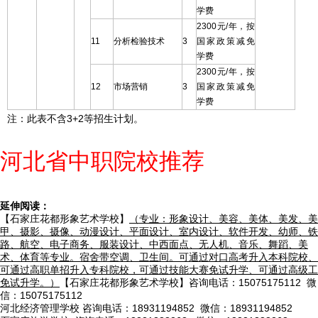
学费
2300元/年，按
11
分析检验技术
3
国家政策减免
学费
2300元/年，按
12
市场营销
3
国家政策减免
学费
注：此表不含3+2等招生计划。
河北省中职院校推荐
延伸阅读：
【石家庄花都形象艺术学校】
（专业：形象设计、美容、美体、美发、美
甲、摄影、摄像、动漫设计、平面设计、室内设计、软件开发、幼师、铁
路、航空、电子商务、服装设计、中西面点、无人机、音乐、舞蹈、美
术、体育等专业。宿舍带空调、卫生间。可通过对口高考升入本科院校、
可通过高职单招升入专科院校，可通过技能大赛免试升学、可通过高级工
免试升学。）
【石家庄花都形象艺术学校】咨询电话：15075175112 微
信：15075175112
河北经济管理学校
咨询电话：18931194852 微信：18931194852