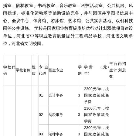
播室、阶梯教室、书画教室、音乐教室、科技活动室、公共机房、风
雨操场、标准化运动场等辅助设施完备，并与园区共享图书信息中
心、会议中心、体育馆、游泳馆、艺术馆、公共实训基地、双创科技
园等公共设施。 学校是国家职业教育提质培优行动计划双优项目建设
单位，河北省中等职业教育质量提升工程精品学校，河北省文明单
位，河北省文明校园。
平台内招
学校代
性
专业
学
学费
（元/
学校名称
招生专业
生计划总
码
质
代码
制
年）
数
2300元/年，按
01
会计事务
3
国家政策减免
学费
2300元/年，按
02
纳税事务
3
国家政策减免
学费
2300元/年，按
03
法律事务
3
国家政策减免