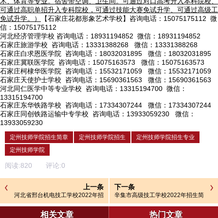
术、体育等专业。宿舍带空调、卫生间。可通过对口高考升入本科院校、
可通过高职单招升入专科院校，可通过技能大赛免试升学、可通过高级工
免试升学。）
【石家庄花都形象艺术学校】咨询电话：15075175112 微
信：15075175112
河北经济管理学校
咨询电话：18931194852 微信：18931194852
石家庄旅游学校
咨询电话：13331388268 微信：13331388268
石家庄白求恩医学院
咨询电话：18032031895 微信：18032031895
石家庄冀联医学院
咨询电话：15075163573 微信：15075163573
石家庄柯棣华医学院
咨询电话：15532171059 微信：15532171059
石家庄天使护士学校
咨询电话：15690361563 微信：15690361563
河北同仁医学中等专业学校
咨询电话：13315194700 微信：
13315194700
石家庄东华铁路学校
咨询电话：17334307244 微信：17334307244
石家庄同创铁路运输中专学校
咨询电话：13933059230 微信：
13933059230
定州技师学院招生简章
定州技师学院招生
定州技师学院招生专业
定州技师学院
阅读:
820
评论:
0
上一条
下一条
河北省邢台机电技工学校2022年招
辛集市高级技工学校2022年招生简
生简章
章
相关文章
热门文章