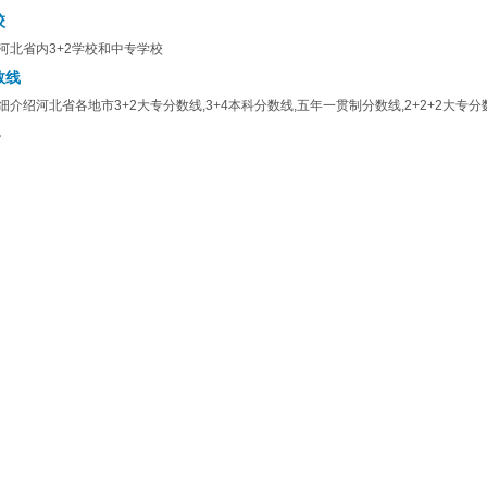
校
河北省内3+2学校和中专学校
数线
细介绍河北省各地市3+2大专分数线,3+4本科分数线,五年一贯制分数线,2+2+2大专
。