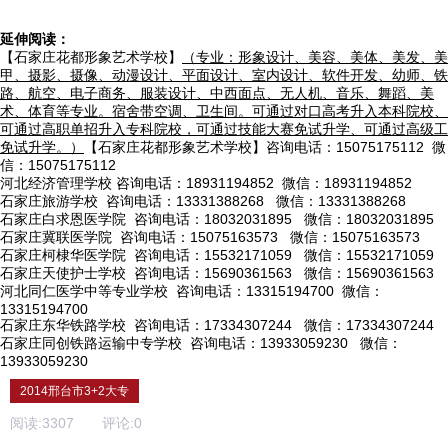
延伸阅读：
【石家庄花都形象艺术学校】
（专业：形象设计、美容、美体、美发、美
甲、摄影、摄像、动漫设计、平面设计、室内设计、软件开发、幼师、铁
路、航空、电子商务、服装设计、中西面点、无人机、音乐、舞蹈、美
术、体育等专业。宿舍带空调、卫生间。可通过对口高考升入本科院校、
可通过高职单招升入专科院校，可通过技能大赛免试升学、可通过高级工
免试升学。）
【石家庄花都形象艺术学校】咨询电话：15075175112 微
信：15075175112
河北经济管理学校
咨询电话：18931194852 微信：18931194852
石家庄旅游学校
咨询电话：13331388268 微信：13331388268
石家庄白求恩医学院
咨询电话：18032031895 微信：18032031895
石家庄冀联医学院
咨询电话：15075163573 微信：15075163573
石家庄柯棣华医学院
咨询电话：15532171059 微信：15532171059
石家庄天使护士学校
咨询电话：15690361563 微信：15690361563
河北同仁医学中等专业学校
咨询电话：13315194700 微信：
13315194700
石家庄东华铁路学校
咨询电话：17334307244 微信：17334307244
石家庄同创铁路运输中专学校
咨询电话：13933059230 微信：
13933059230
2014邢台市3+2大专
阅读:
3307
评论:
0