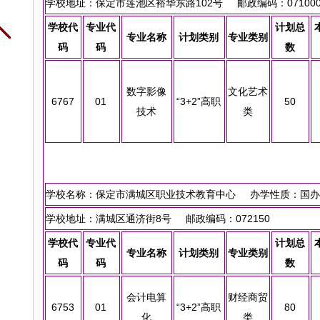
学校地址：保定市莲池区裕华东路102号 邮政编码：07100
学校代
专业代
计划总
专业名称
计划类别
专业类别
码
码
数
数字影像
文化艺术
6767
01
“3+2”高职
50
技术
类
学校名称：保定市满城区职业技术教育中心 办学性质：国办
学校地址：满城区通济街8号 邮政编码：072150
学校代
专业代
计划总
专业名称
计划类别
专业类别
码
码
数
会计电算
财经商贸
6753
01
“3+2”高职
80
化
类