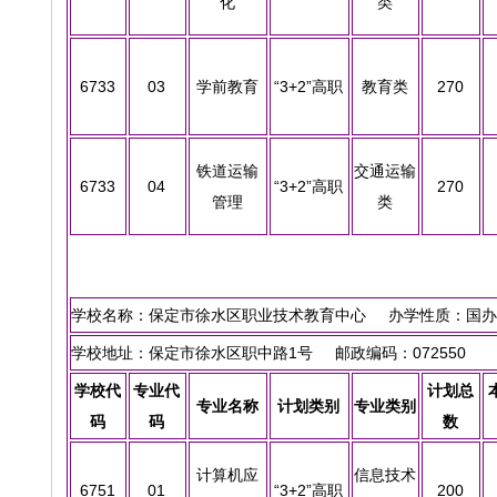
化
类
6733
03
学前教育
“3+2”高职
教育类
270
铁道运输
交通运输
6733
04
“3+2”高职
270
管理
类
学校名称：保定市徐水区职业技术教育中心 办学性质：国办
学校地址：保定市徐水区职中路1号 邮政编码：072550
学校代
专业代
计划总
专业名称
计划类别
专业类别
码
码
数
计算机应
信息技术
6751
01
“3+2”高职
200