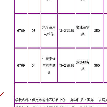
汽车运用
交通运输
6769
03
“3+2”高职
350
与维修
类
中餐烹饪
旅游服务
6769
04
与营养膳
“3+2”高职
350
类
食
学校名称：保定市莲池区职教中心 办学性质：国办 隶属关