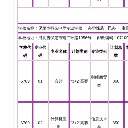
学校名称：保定市科技中等专业学校 办学性质：民办 隶属
学校地址：河北省保定市南二环路1956号 邮政编码：07100
学校代
专业代
计划总
专业名称
计划类别
专业类别
码
码
数
财经商贸
6769
01
会计
“3+2”高职
350
类
计算机应
信息技术
6769
02
“3+2”高职
350
用
类