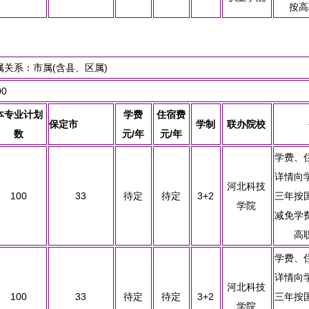
按高
关系：市属(含县、区属)
0
本专业计划
学费
住宿费
保定市
学制
联办院校
数
元/年
元/年
学费、
详情向
河北科技
100
33
待定
待定
3+2
三年按
学院
减免学
高
学费、
详情向
河北科技
100
33
待定
待定
3+2
三年按
学院