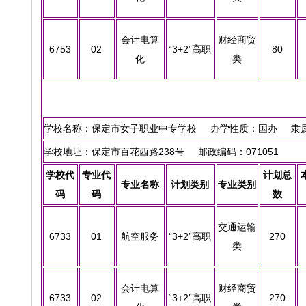
会计电算
财经商贸
6753
02
“3+2”高职
80
化
类
学校名称：保定市女子职业中专学校 办学性质：国办 隶属
学校地址：保定市百花西路238号 邮政编码：071051
学校代
专业代
计划总
专业名称
计划类别
专业类别
码
码
数
交通运输
6733
01
航空服务
“3+2”高职
270
类
会计电算
财经商贸
6733
02
“3+2”高职
270