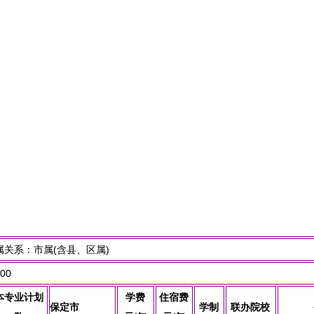
关系：市属(含县、区属)
00
本专业计划
学费
住宿费
保定市
学制
联办院校