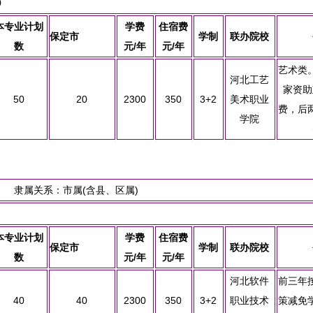
0
本专业计划
学费
住宿费
保定市
学制
联办院校
数
元/年
元/年
艺术类
河北工艺
家资助
50
20
2300
350
3+2
美术职业
费，后
学院
 隶属关系：市属(含县、区属)
本专业计划
学费
住宿费
保定市
学制
联办院校
数
元/年
元/年
河北软件
前三年
40
40
2300
350
3+2
职业技术
策减免