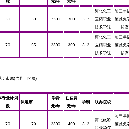
数
元/年
元/年
河北化工
前三年
30
30
2300
300
3+2
医药职业
策减免
技术学院
按高
河北化工
前三年
70
65
2300
300
3+2
医药职业
策减免
技术学院
按高
：市属(含县、区属)
本专业计划
学费
住宿费
保定市
学制
联办院校
数
元/年
元/年
前三年
河北旅游
70
70
2300
400
3+2
策减免
职业学院