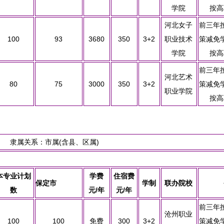
学院
按高
河北女子
前三年
100
93
3680
350
3+2
职业技术
策减免
学院
按高
前三年
河北艺术
80
75
3000
350
3+2
策减免
职业学院
按高
 隶属关系：市属(含县、区属)
本专业计划
学费
住宿费
保定市
学制
联办院校
数
元/年
元/年
前三年
沧州职业
100
100
免费
300
3+2
策减免