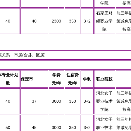
学院
按高
石家庄财
前三年
40
40
2300
350
3+2
经职业学
策减免
院
按高
关系：市属(含县、区属)
本专业计划
学费
住宿费
保定市
学制
联办院校
数
元/年
元/年
河北女子
前三年
40
37
3000
350
3+2
职业技术
策减免
学院
按高
河北女子
前三年
50
45
3000
350
3+2
职业技术
策减免