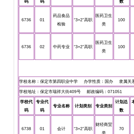
码
码
数
药品食品
医药卫生
6736
01
“3+2”高职
100
检验
类
医药卫生
6736
02
中药专业
“3+2”高职
100
类
学校名称：保定市第四职业中学 办学性质：国办 隶属关系
学校地址：保定市瑞祥大街409号 邮政编码：071051
学校代
专业代
计划总
专业名称
计划类别
专业类别
码
码
数
财经商贸
6738
01
会计
“3+2”高职
70
类