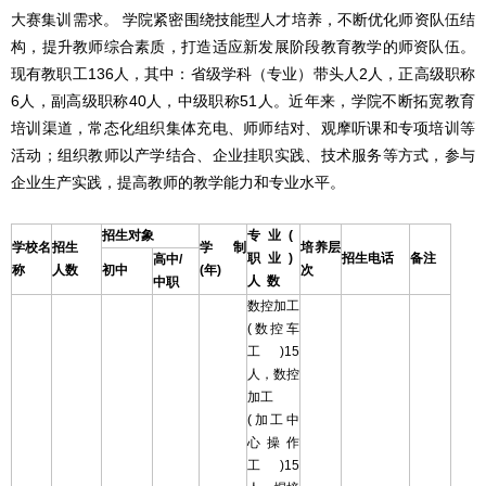
大赛集训需求。 学院紧密围绕技能型人才培养，不断优化师资队伍结
构，提升教师综合素质，打造适应新发展阶段教育教学的师资队伍。
现有教职工136人，其中：省级学科（专业）带头人2人，正高级职称
6人，副高级职称40人，中级职称51人。近年来，学院不断拓宽教育
培训渠道，常态化组织集体充电、师师结对、观摩听课和专项培训等
活动；组织教师以产学结合、企业挂职实践、技术服务等方式，参与
企业生产实践，提高教师的教学能力和专业水平。
招生对象
专
业
(
学校名
招生
学制
培养层
职
业
)
招生电话
备注
高中/
称
人数
初中
(年)
次
人
数
中职
数控加工
(数控车
工)15
人，数控
加工
(加工中
心操作
工)15