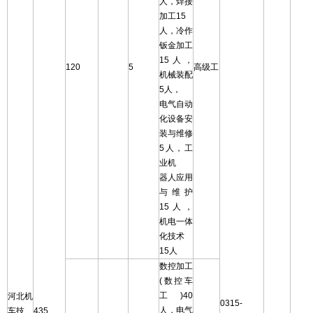
人，焊接
加工15
人，冷作
钣金加工
15人，
120
5
高级工
机械装配
5人，
电气自动
化设备安
装与维修
5人，工
业机
器人应用
与维护
15人，
机电一体
化技术
15人
数控加工
(数控车
工)40
河北机
0315-
人，电气
车技
435