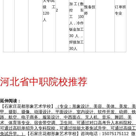
大专/高
加工(数
级工
预备技
订单班
2
控车
120
师
专业
工)30
人
人，冷作
钣金加工
30人，
焊接加工
30人
河北省中职院校推荐
延伸阅读：
【石家庄花都形象艺术学校】
（专业：形象设计、美容、美体、美发、美
甲、摄影、摄像、动漫设计、平面设计、室内设计、软件开发、幼师、铁
路、航空、电子商务、服装设计、中西面点、无人机、音乐、舞蹈、美
术、体育等专业。宿舍带空调、卫生间。可通过对口高考升入本科院校、
可通过高职单招升入专科院校，可通过技能大赛免试升学、可通过高级工
免试升学。）
【石家庄花都形象艺术学校】咨询电话：15075175112 微