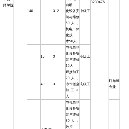
3230476
自动
师学院
140
3+2
化设备安
中级工
装与维修
50人，
机电一体
化技
术50人
电气自动
化设备安
15
3
高级工
装与维修
15人
焊接加工
20人，
订单班
40
3
冷作钣金
高级工
专业
加工20
人
电气自动
化设备安
装与维修
30人，
数控