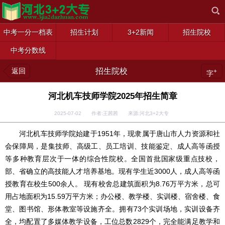
中考一分一档表
招生计划
3+2新闻
招生院校
中考分数线
返回
招生院校
+
字
河北机车技师学院2025年招生简章
2025-07-02 作者:王茜茜 来源:河北3+2大专
河北机车技师学院始建于1951年，现隶属于唐山市人力资源和社
会保障局，是集技师、高级工、员工培训、技能鉴定、成人高等函授
等多种教育层次于一体的综合性院校。全国首批国家级重点技校，
部、省确立的高技能人才培养基地。现有学生近3000人，成人高等函
授教育在校生500余人。 现有校舍总建筑面积为8.76万平方米，总可
用占地面积为15.59万平方米；办公楼、教学楼、实训楼、宿舍楼、食
堂、图书馆、形体教室等设施齐全。拥有73个实训场地，实训设备齐
全，均配置了多媒体教学设备，工位总数2829个，完全能满足教学和